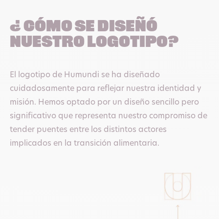
podemos cultivar un mundo
¿ Cómo se diseñó
más justo
. »
.
nuestro logotipo?
Por eso Humundi se compromete a apoyar no sólo a
las productoras y los productores, sino también a
El logotipo de Humundi se ha diseñado
otros actores de la cadena alimentaria. Trabajando
cuidadosamente para reflejar nuestra identidad y
juntos,
aceleraremos la transición
misión. Hemos optado por un diseño sencillo pero
agroecológica
y
pondremos en marcha soluciones
significativo que representa nuestro compromiso de
sostenibles
.
tender puentes entre los distintos actores
implicados en la transición alimentaria.
Al elegir llamarnos Humundi, afirmamos nuestro
compromiso de trabajar mano a mano con nuestros
70 socios para
co-construir un mundo más justo
en
el que
todas y todos tengan acceso a alimentos
sanos y sostenibles
.