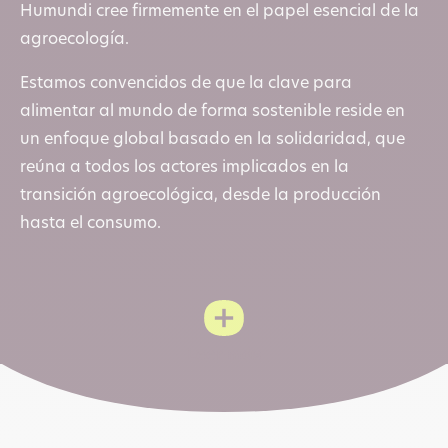
Humundi cree firmemente en el papel esencial de la
agroecología.
Estamos convencidos de que la clave para
alimentar al mundo de forma sostenible reside en
un enfoque global basado en la solidaridad, que
reúna a todos los actores implicados en la
transición agroecológica, desde la producción
hasta el consumo.
:
SOS
Faim
se
Leer más
convierte
en
Humundi
«
Humundi, porque juntos