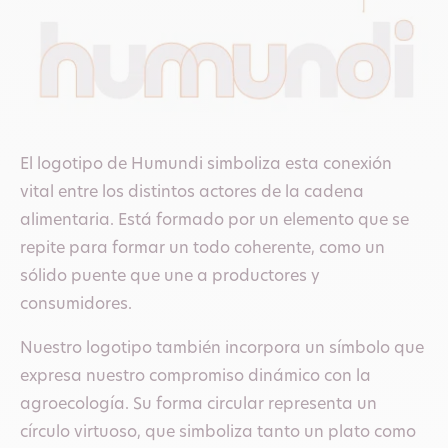
Como Humundi, encarnamos esta visión y hacemos
un llamamiento a la acción colectiva para que
nuestros sistemas alimentarios sean más justos,
inclusivos y sostenibles.
Nuestro objetivo es claro: un futuro en el que la
El logotipo de Humundi simboliza esta conexión
justicia alimentaria sea una realidad, en el que se
vital entre los distintos actores de la cadena
preserven los recursos naturales y en el que todas
alimentaria. Está formado por un elemento que se
las personas tengan acceso a una alimentacion
repite para formar un todo coherente, como un
sana.
sólido puente que une a productores y
consumidores.
Nuestro logotipo también incorpora un símbolo que
expresa nuestro compromiso dinámico con la
agroecología. Su forma circular representa un
círculo virtuoso, que simboliza tanto un plato como