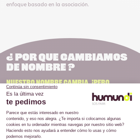
enfoque basado en la asociación.
¿ Por qué cambiamos
de nombre ?
Nuestro Nombre Cambia, ¡pero
Nuestra Lucha Sigue Siendo La Misma
!
SOS Faim se convierte en Humundi, un nombre que
encarna una nueva forma de pensar sobre la
cuestión del hambre:
para alimentar al mundo, es
esencial cuidar de las personas y del planeta, y