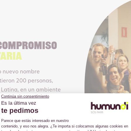
 compromiso
taria
ro nuevo nombre
tieron 200 personas,
a Latina, en un ambiente
r, un defensor de los
medioambiental y un
atieron sobre los grandes