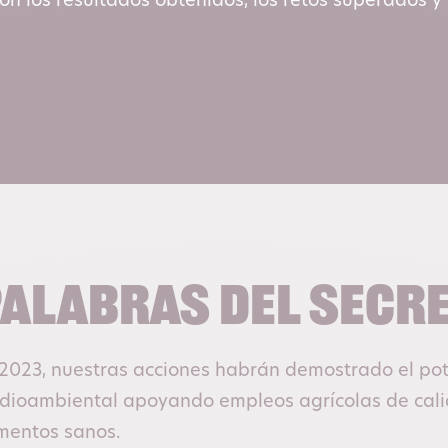
on los resultados obtenidos, los retos superados y
alabras del Secr
2023, nuestras acciones habrán demostrado el pote
dioambiental apoyando empleos agrícolas de calid
mentos sanos.