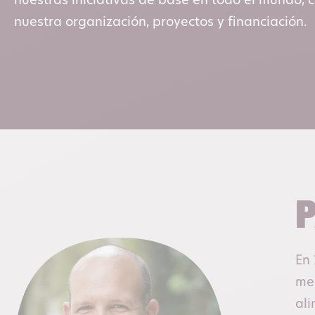
nuestras iniciativas de base en todo el mundo, c
nuestra organización, proyectos y financiación.
P
En 
me
ali