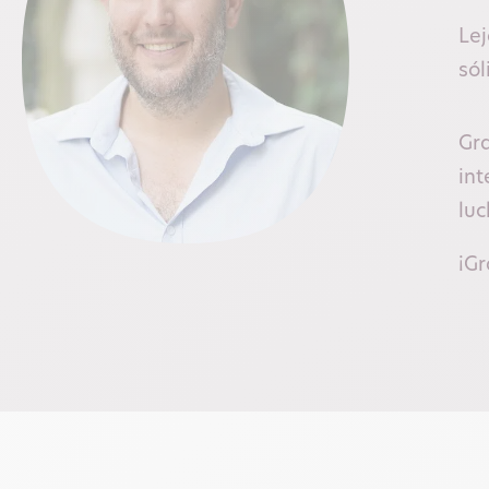
Lej
sól
Gra
int
luc
¡Gr