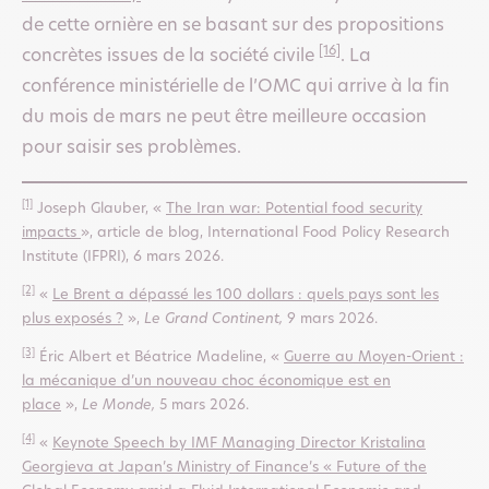
de cette ornière en se basant sur des propositions
[16]
concrètes issues de la société civile
. La
conférence ministérielle de l’OMC qui arrive à la fin
du mois de mars ne peut être meilleure occasion
pour saisir ses problèmes.
[1]
Joseph Glauber, «
The Iran war: Potential food security
impacts
», article de blog, International Food Policy Research
Institute (IFPRI), 6 mars 2026.
[2]
«
Le Brent a dépassé les 100 dollars : quels pays sont les
plus exposés ?
»,
Le Grand Continent,
9 mars 2026.
[3]
Éric Albert et Béatrice Madeline, «
Guerre au Moyen-Orient :
la mécanique d’un nouveau choc économique est en
place
»,
Le Monde,
5 mars 2026.
[4]
«
Keynote Speech by IMF Managing Director Kristalina
Georgieva at Japan’s Ministry of Finance’s « Future of the