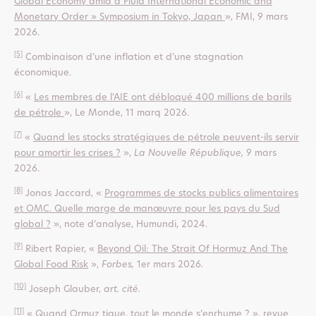
Global Economy amid a Fluid International Economic and
Monetary Order » Symposium in Tokyo, Japan
», FMI, 9 mars
2026.
[5]
Combinaison d’une inflation et d’une stagnation
économique.
[6]
«
Les membres de l’AIE ont débloqué 400 millions de barils
de pétrole
», Le Monde, 11 marq 2026.
[7]
«
Quand les stocks stratégiques de pétrole peuvent-ils servir
pour amortir les crises ?
»,
La Nouvelle République,
9 mars
2026.
[8]
Jonas Jaccard, «
Programmes de stocks publics alimentaires
et OMC. Quelle marge de manœuvre pour les pays du Sud
global ?
», note d’analyse, Humundi, 2024.
[9]
Ribert Rapier, «
Beyond Oil: The Strait Of Hormuz And The
Global Food Risk
»,
Forbes,
1er mars 2026.
[10]
Joseph Glauber,
art. cité.
[11]
«
Quand Ormuz tique, tout le monde s’enrhume ?
», revue