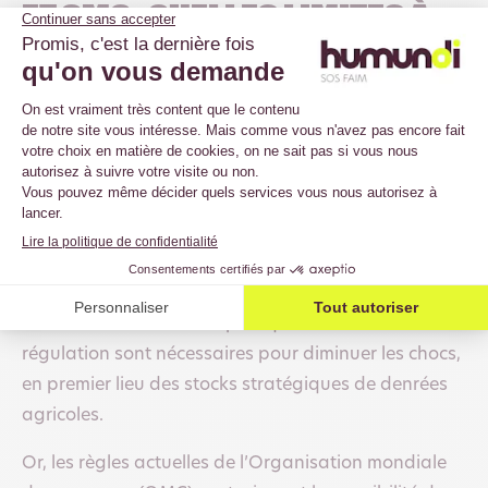
et OMC : quelles limites à
la régulation alimentaire
?
Cette situation souligne le besoin de réduire la
dépendance aux marchés internationaux pour
l’approvisionnement alimentaire et donc le besoin
de miser sur les systèmes alimentaires locaux.
Ce n’est pourtant pas possible dans tous les
contextes, notamment pour les pays du monde
arabo-musulman. C’est pourquoi des outils de
régulation sont nécessaires pour diminuer les chocs,
en premier lieu des stocks stratégiques de denrées
agricoles.
Or, les règles actuelles de l’Organisation mondiale