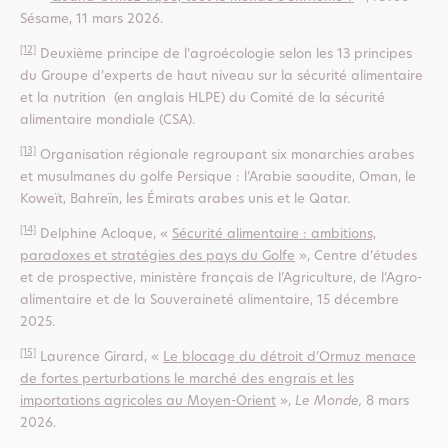
Sésame, 11 mars 2026.
[12]
Deuxième principe de l’agroécologie selon les 13 principes
du Groupe d’experts de haut niveau sur la sécurité alimentaire
et la nutrition (en anglais HLPE) du Comité de la sécurité
alimentaire mondiale (CSA).
[13]
Organisation régionale regroupant six monarchies arabes
et musulmanes du golfe Persique : l’Arabie saoudite, Oman, le
Koweït, Bahreïn, les Émirats arabes unis et le Qatar.
[14]
Delphine Acloque, «
Sécurité alimentaire : ambitions,
paradoxes et stratégies des pays du Golfe
», Centre d’études
et de prospective, ministère français de l’Agriculture, de l’Agro-
alimentaire et de la Souveraineté alimentaire, 15 décembre
2025.
[15]
Laurence Girard, «
Le blocage du détroit d’Ormuz menace
de fortes perturbations le marché des engrais et les
importations agricoles au Moyen-Orient
»,
Le Monde,
8 mars
2026.