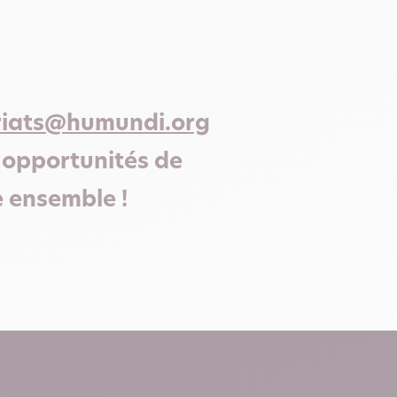
riats@humundi.org
s opportunités de
e ensemble !