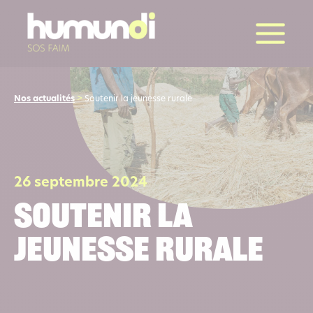
la suite
Nos actualités
>
Soutenir la jeunesse rurale
26 septembre 2024
Soutenir la
jeunesse rurale