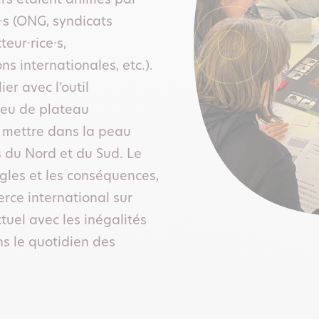
ers étaient animés par
·s (ONG, syndicats
eur·rice·s,
ns internationales, etc.).
er avec l’outil
 jeu de plateau
 mettre dans la peau
es du Nord et du Sud. Le
gles et les conséquences,
rce international sur
tuel avec les inégalités
ns le quotidien des