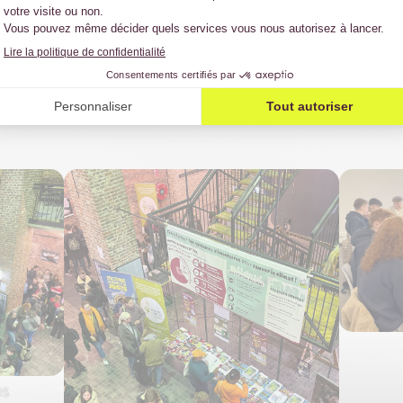
èves pour leur participation ainsi que toutes les 
ilisation une réussite : Cyril Dion, les Hautes École
teliers avec nous.
OS