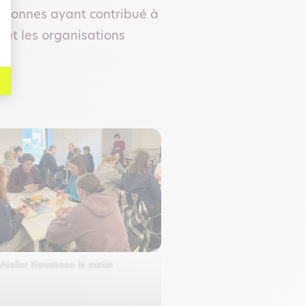
personnes ayant contribué à
s et les organisations
Atelier Navatane le matin