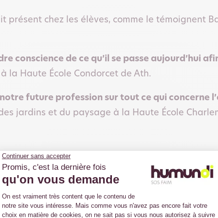
ait présent chez les élèves, comme le témoignent Ba
re conscience de ce qu’il se passe aujourd’hui afi
e à la Haute École Condorcet de Ath.
notre future profession sur tout ce qui concerne l
 des jardins et du paysage à la Haute École Char
eur d’accueillir Cyril Dion, réalisateur du docume
é de s’adapter aux changements climatiques et de 
série intitulée «
Un monde nouveau
» ont été proj