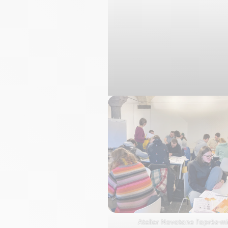
Atelier Navatane l’après-mi