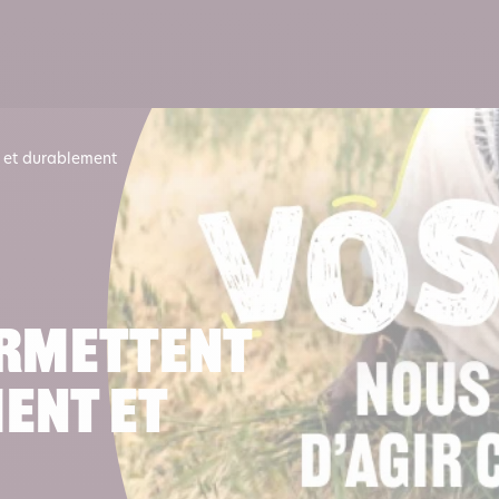
Lire 
 et durablement
ermettent
ent et