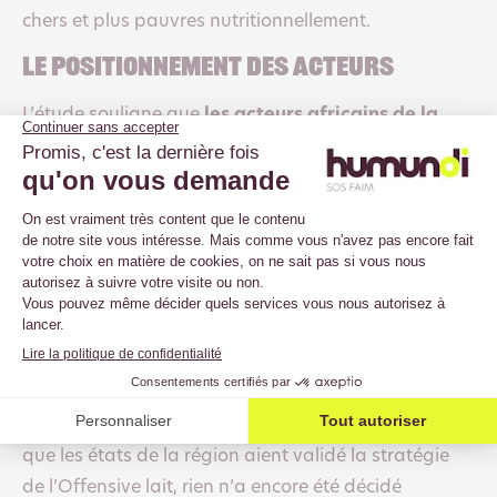
chers et plus pauvres nutritionnellement.
le positionnement des acteurs
L’étude souligne que
les acteurs africains de la
filière sont favorables à des mesures ambitieuses
en matière de politiques commerciale et fiscale
.
Les pouvoirs publics émettent quant à eux plus de
réserve sur la faisabilité des propositions,
notamment sur la capacité de la filière à se
développer suffisamment et sur la cohérence avec
leurs engagements régionaux et internationaux. Le
TEC doit être révisé en 2024, mais se pose encore la
question de l’impact de la sortie du Mali, du Niger et
Burkina Faso de la CEDEAO en début d’année. Bien
que les états de la région aient validé la stratégie
de l’Offensive lait, rien n’a encore été décidé