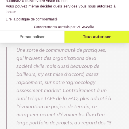
inverse
.
Afin de mieux capturer la diversité et la qualité des
flux financiers, l’Université de Coventry et le CIDSE
ont proposé un nouvel outil lors d’une conférence à
Berlin en juin 2022.
Nina Moeller
précise :
Une sorte de communauté de pratiques,
qui incluent des organisations de la
société civile mais aussi beaucoup de
bailleurs, s’y est mise d’accord, assez
rapidement, sur notre ‘agroecology
assessment marker’. Contrairement à un
outil tel que TAPE de la FAO, plus adapté à
l’évaluation de projets de terrain, ce
marqueur permet d’évaluer les flux d’un
large portfolio de projets, au regard des 13