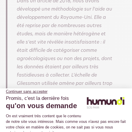
Dans un article de 2018, nous avons
développé une méthodologie sur l’aide au
développement du Royaume-Uni. Elle a
été reprise par de nombreuses autres
études, mais de manière hétérogène et
elle s’est vite révélée insatisfaisante : il
était difficile de catégoriser comme
agroécologiques ou non des projets, dont
les données étaient par ailleurs très
fastidieuses à collecter. L’échelle de
Gliessman utilisée amène par ailleurs trop
facilement à une progression linéaire, des
aspects environnementaux aux aspects
socio-politiques de l’agroécologie. Or il y a
beaucoup de projets qui abordent ces
aspects en même temps ou dans l’ordre