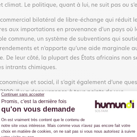
t climat. Le politique, quant à lui, ne suit pas ou 
commercial bilatéral de libre-échange qui réduit l
ères aux importations en provenance d’un pays où 
icole commune, un système de subventions qui soutie
s rendements et n’apporte qu’une aide marginale a
e. De leur côté, la plupart des États africains non
les intrants chimiques.
économique et social, il s’agit également d’une que
2100. Il y a donc urgence à tous points de vue.
 au changement climatique (Décembre 2019)