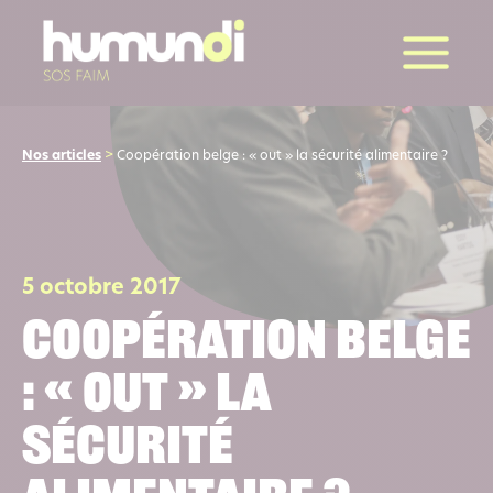
la suite
Nos articles
>
Coopération belge : « out » la sécurité alimentaire ?
5 octobre 2017
Coopération belge
: « out » la
sécurité