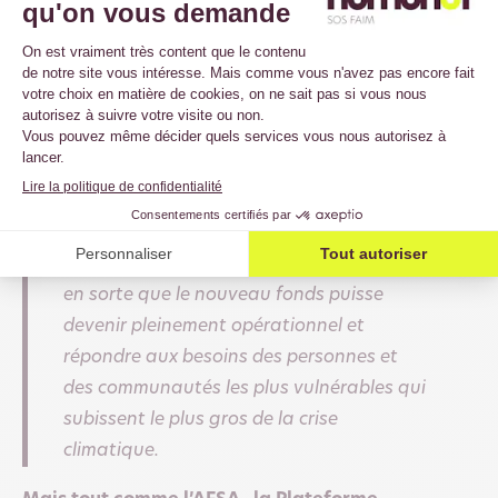
peuvent plus s’en sortir avec la
destruction du climat. Désormais, ils
devront payer pour les dommages qu’ils
causent et devront rendre des comptes
aux personnes qui sont confrontées à des
ouragans gigantesques, à des
inondations dévastatrices et à la montée
du niveau des mers. Les pays doivent
maintenant travailler ensemble pour faire
en sorte que le nouveau fonds puisse
devenir pleinement opérationnel et
répondre aux besoins des personnes et
des communautés les plus vulnérables qui
subissent le plus gros de la crise
climatique.