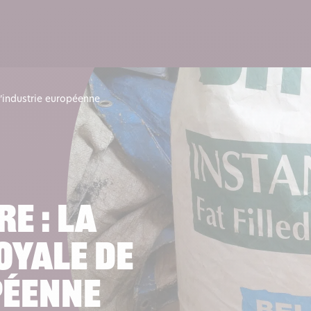
Lire 
l’industrie européenne
e : la
oyale de
péenne