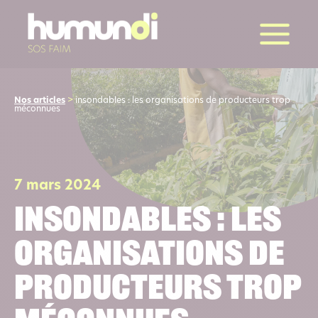
la suite
Nos articles
>
insondables : les organisations de producteurs trop
méconnues
7 mars 2024
insondables : les
organisations de
producteurs trop