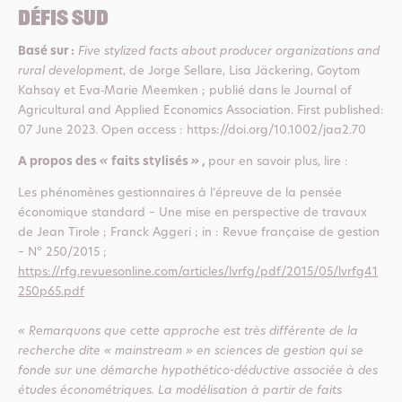
Défis Sud
Basé sur :
Five stylized facts about producer organizations and
rural development
, de Jorge Sellare, Lisa Jäckering, Goytom
Kahsay et Eva‐Marie Meemken ; publié dans le Journal of
Agricultural and Applied Economics Association. First published:
07 June 2023. Open access : https://doi.org/10.1002/jaa2.70
A propos des
«
faits stylisés
»
,
pour en savoir plus, lire :
Les phénomènes gestionnaires à l’épreuve de la pensée
économique standard – Une mise en perspective de travaux
de Jean Tirole ; Franck Aggeri ; in : Revue française de gestion
– N° 250/2015 ;
https://rfg.revuesonline.com/articles/lvrfg/pdf/2015/05/lvrfg41
250p65.pdf
« Remarquons que cette approche est très différente de la
recherche dite « mainstream » en sciences de gestion qui se
fonde sur une démarche hypothético-déductive associée à des
études économétriques. La modélisation à partir de faits