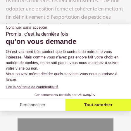
avancées concrètes restent insuffisantes. L’UE doit
adopter une position ferme et cohérente en mettant
fin définitivement à l’exportation de pesticides
interdits. C’est pourquoi, nous serons présents ce
jeudi 27 mars devant la Commission européenne
(Bâtiment Berlaymont), à 10:30, aux côtés de nos
alliés de Pesticides Action Network et de Broederlijk
Delen, pour exiger une action immédiate et efficace
pour protéger la santé des agriculteurs, des
consommateurs et de l’environnement à l’échelle
mondiale.