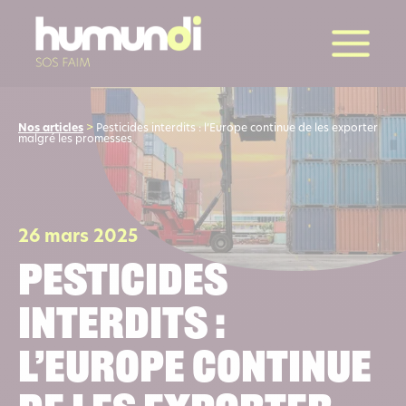
la suite
Nos articles
>
Pesticides interdits : l’Europe continue de les exporter
malgré les promesses
26 mars 2025
Pesticides
interdits :
l’Europe continue