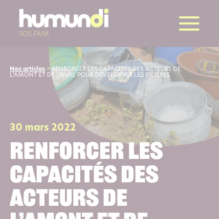
la suite
Nos articles
>
RENFORCER LES CAPACITÉS DES ACTEURS DE
L’AMONT ET DE L’AVAL POUR DÉVELOPPER LES FILIÈRES
30 mars 2022
RENFORCER LES
CAPACITÉS DES
ACTEURS DE