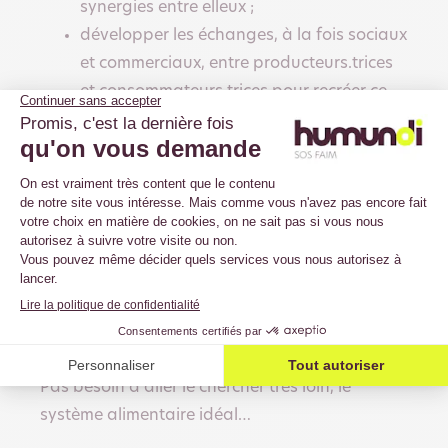
synergies entre elleux ;
développer les échanges, à la fois sociaux
et commerciaux, entre producteurs.trices
et consommateurs.trices pour recréer ce
lien perdu et permettent à chacun.e de
bénéficier d’une agriculture et d’une
alimentation de qualité ;
expérimenter et diffuser un nouveau
modèle d’entreprise agricole, au bénéfice
de la création d’emplois locaux,
l’intégration de personnes fragilisées, la
valorisation de la diversité et les liens
sociaux.
Pas besoin d’aller le chercher très loin, le
système alimentaire idéal…