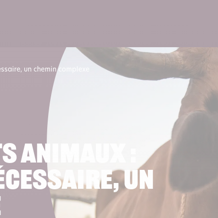
Lire 
essaire, un chemin complexe
ts animaux :
écessaire, un
e