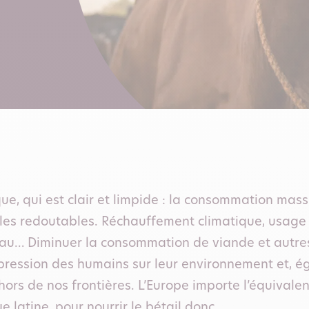
que, qui est clair et limpide : la consommation mas
s redoutables. Réchauffement climatique, usage d
eau… Diminuer la consommation de viande et autre
a pression des humains sur leur environnement et, 
s hors de nos frontières. L’Europe importe l’équival
e latine, pour nourrir le bétail donc.