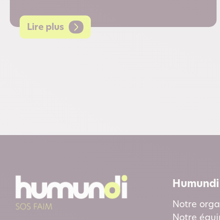
Lire plus
Humundi
Notre orga
Notre équ