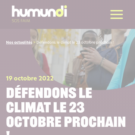
la suite
Nos actualités
>
Défendons le climat le 23 octobre prochain !
19 octobre 2022
Défendons le
climat le 23
octobre prochain