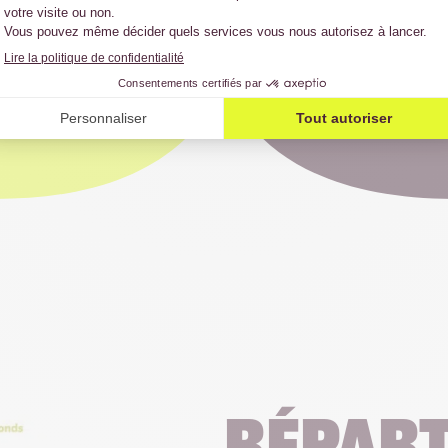
En 2024, plus de 8
 1515
été directement affe
re formulaire de don
essentielles.