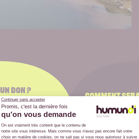
UN DON ?
COMMENT SERA 
n don à Humundi de
Votre soutien finan
entes :
nos projets en Afri
ainsi que sur nos ac
rement sur notre compte