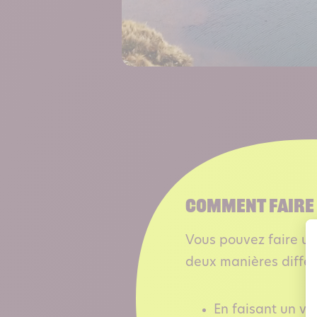
COMMENT FAIRE 
Vous pouvez faire u
deux manières différ
En faisant un vi