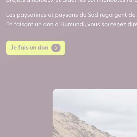
projets ambitieux et aider les communautés rural
Les paysannes et paysans du Sud regorgent de p
En faisant un don à Humundi, vous soutenez dire
Je fais un don