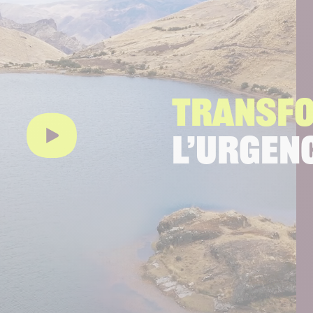
TRANSF
L’URGENC