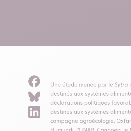
Une étude menée par le
Sytra
d
destinés aux systèmes alimenta
déclarations politiques favorab
destinés aux systèmes alimenta
campagne agroécologie, Oxfam
Humundi, l’UNAB, Canopea, le M