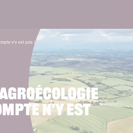
Lire 
mpte n’y est pas !
’agroécologie
ompte n’y est