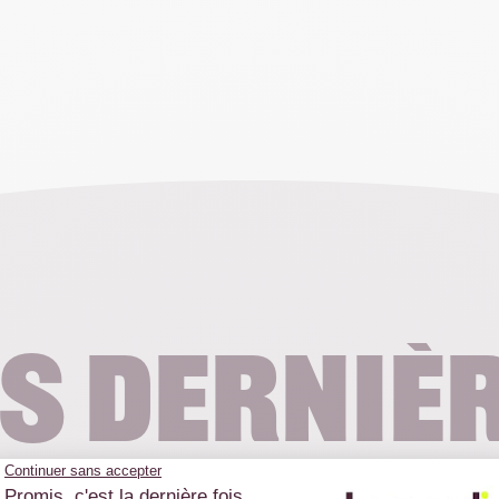
s derniè