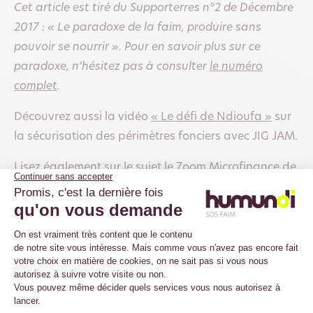
Cet article est tiré du Supporterres n°2 de Décembre
2017 : « Le paradoxe de la faim, produire sans
pouvoir se nourrir ». Pour en savoir plus sur ce
paradoxe, n’hésitez pas à consulter
le numéro
complet
.
Découvrez aussi la vidéo
« Le défi de Ndioufa »
sur
la sécurisation des périmètres fonciers avec JIG JAM.
Lisez également sur le sujet le Zoom Microfinance de
décembre 2016 :
« 13 éclairages pour comprendre le
financement rural et agricole »
.
Lisez, enfin, le Dynamiques Paysannes de février
2017 :
« L’agroécologie, un modèle qui tient la
route »