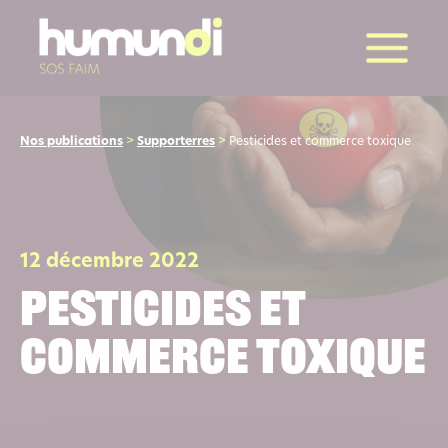
la suite
Nos publications
>
Supporterres
>
Pesticides et commerce toxique
12 décembre 2022
Pesticides et
commerce toxique