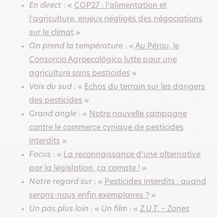
En direct
: «
COP27 : l’alimentation et
l’agriculture, enjeux négligés des négociations
sur le climat
»
On prend la température
: «
Au Pérou, le
Consorcio Agroecológico lutte pour une
agriculture sans pesticides
»
Voix du sud
: «
Echos du terrain sur les dangers
des pesticides
»
Grand angle
: «
Notre nouvelle campagne
contre le commerce cynique de pesticides
interdits
»
Focus
: «
La reconnaissance d’une alternative
par la législation, ça compte !
»
Notre regard sur
: «
Pesticides interdits : quand
serons-nous enfin exemplaires ?
»
Un pas plus loin : « Un film : «
Z.U.T. – Zones