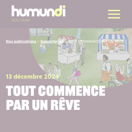
la suite
Nos publications
>
Supporterres
>
TOUT COMMENCE PAR UN RÊVE
13 décembre 2024
TOUT COMMENCE
PAR UN RÊVE