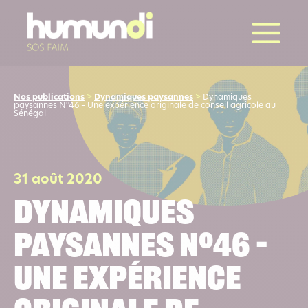
la suite
Nos publications
>
Dynamiques paysannes
>
Dynamiques
paysannes N°46 – Une expérience originale de conseil agricole au
Sénégal
31 août 2020
Dynamiques
paysannes N°46 –
Une expérience