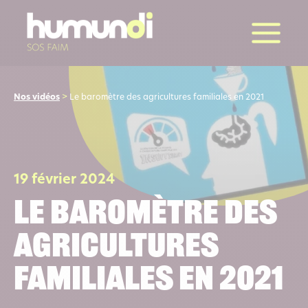
la suite
Nos vidéos
>
Le baromètre des agricultures familiales en 2021
19 février 2024
Le baromètre des
agricultures
familiales en 2021