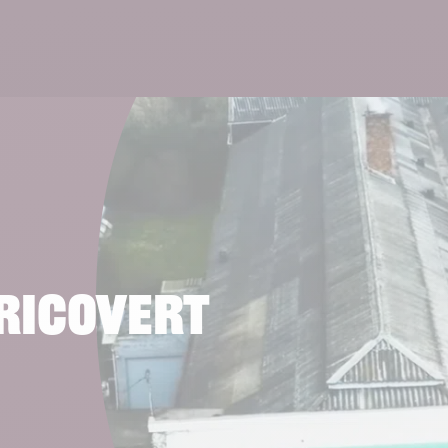
Lire 
gricovert