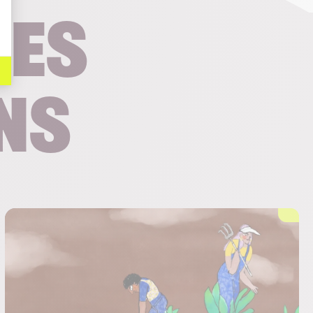
res
ns