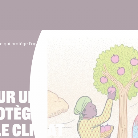
Lire 
 qui protège l’agriculture et le climat
our un
otège
le climat