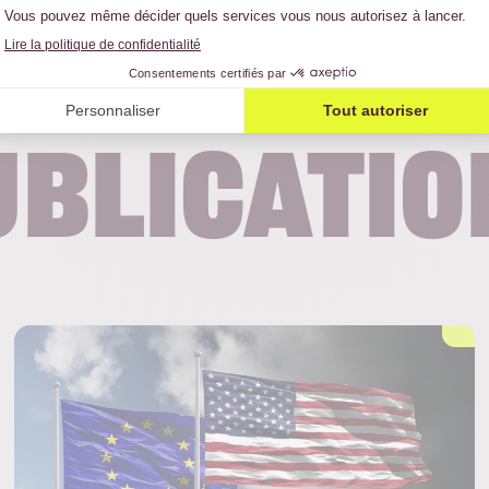
s derniè
ublicatio