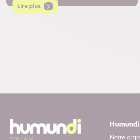
Lire plus
Humundi
Notre orga