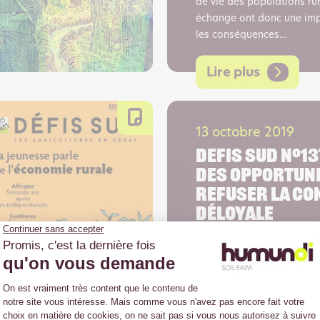
de vie des populations rur
échange ont donc une imp
les conséquences…
Lire plus
13 octobre 2019
DEFIS SUD N°13
des opportuni
refuser la c
déloyale
DEFIS SUD N°137 / 2019-20
agricultures familiales un
faim, il importe de connaîtr
chaînes de valeur alimenta
structurent.