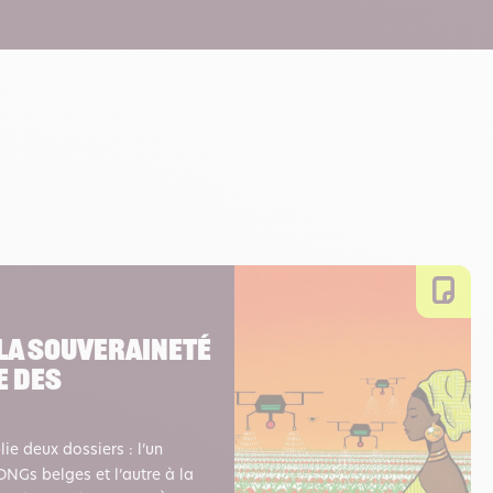
: la souveraineté
e des
ie deux dossiers : l’un
NGs belges et l’autre à la