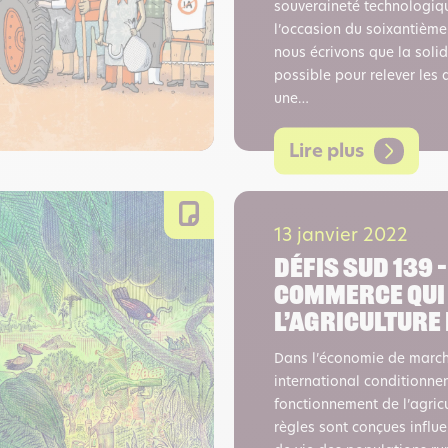
souveraineté technologi
l’occasion du soixantième
nous écrivons que la solid
possible pour relever les 
une…
Lire plus
13 janvier 2022
Défis sud 139 
commerce qui
l’agriculture 
Dans l’économie de march
international conditionne
fonctionnement de l’agric
règles sont conçues influ